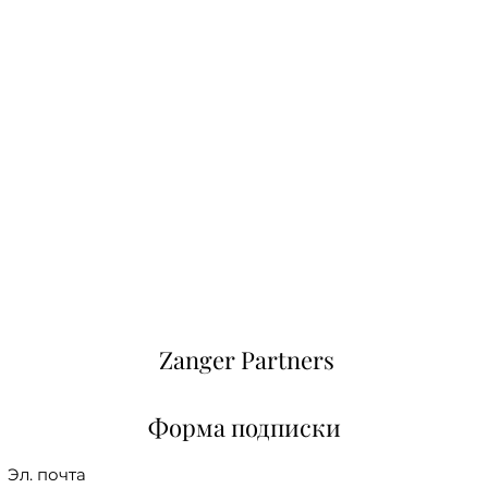
Zanger Partners
Форма подписки