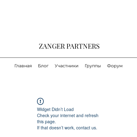
ZANGER PARTNERS
Главная
Блог
Участники
Группы
Форум
Widget Didn’t Load
Check your internet and refresh
this page.
If that doesn’t work, contact us.