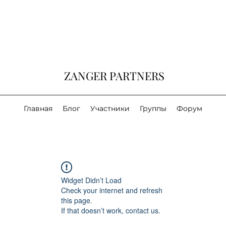
ZANGER PARTNERS
Главная
Блог
Участники
Группы
Форум
Widget Didn’t Load
Check your internet and refresh
this page.
If that doesn’t work, contact us.