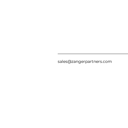
sales@zangerpartners.com