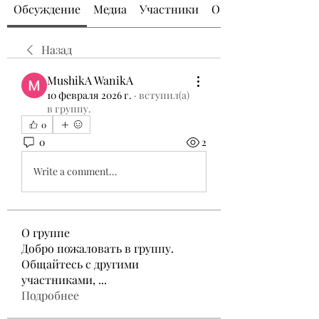
Обсуждение
Медиа
Участники
О группе
Назад
MushikA WanikA
10 февраля 2026 г.
·
вступил(а)
в группу.
0
0
2
Write a comment...
О группе
Добро пожаловать в группу.
Общайтесь с другими
участниками,
...
Подробнее