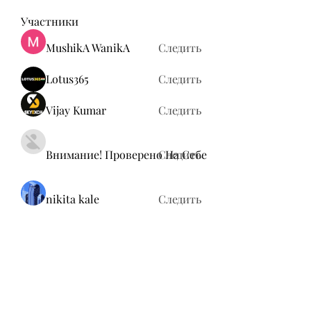
Участники
MushikA WanikA
Следить
Lotus365
Следить
Vijay Kumar
Следить
Внимание! Проверено На Себе
Следить
nikita kale
Следить
Все участники (37)